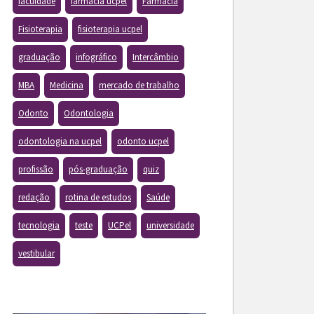
faculdade
farmacia ucpel
Farmácia
Fisioterapia
fisioterapia ucpel
graduação
infográfico
Intercâmbio
MBA
Medicina
mercado de trabalho
Odonto
Odontologia
odontologia na ucpel
odonto ucpel
profissão
pós-graduação
quiz
redação
rotina de estudos
Saúde
tecnologia
teste
UCPel
universidade
vestibular