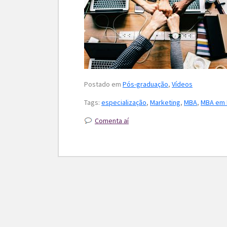
Postado em
Pós-graduação
,
Vídeos
Tags:
especialização
,
Marketing
,
MBA
,
MBA em 
Comenta aí