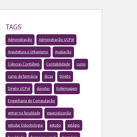
TAGS
Administração
Administração UCPel
Arquitetura e Urbanismo
Avaliação
Ciências Contábeis
Contabilidade
curso
curso de farmácia
dicas
Direito
Direito UCPel
dúvidas
Enfermagem
Engenharia de Computação
entrar na faculdade
especialização
estudar Odontologia
estudo
estágio