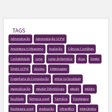
TAGS
Administração
Administração UCPel
Arquitetura e Urbanismo
Avaliação
Ciências Contábeis
Contabilidade
curso
curso de farmácia
dicas
Direito
Direito UCPel
dúvidas
Enfermagem
Engenharia de Computação
entrar na faculdade
especialização
estudar Odontologia
estudo
estágio
faculdade
farmacia ucpel
Farmácia
Fisioterapia
fisioterapia ucpel
graduação
infográfico
Intercâmbio