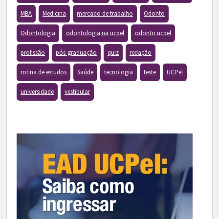
MBA
Medicina
mercado de trabalho
Odonto
Odontologia
odontologia na ucpel
odonto ucpel
profissão
pós-graduação
quiz
redação
rotina de estudos
Saúde
tecnologia
teste
UCPel
universidade
vestibular