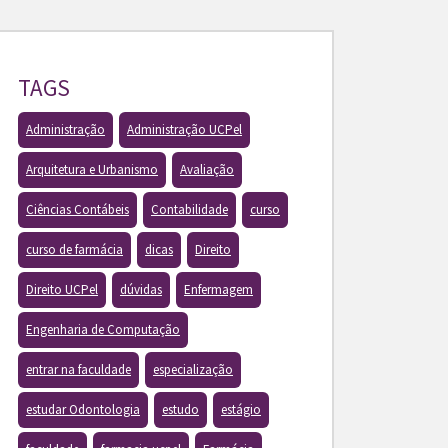
TAGS
Administração
Administração UCPel
Arquitetura e Urbanismo
Avaliação
Ciências Contábeis
Contabilidade
curso
curso de farmácia
dicas
Direito
Direito UCPel
dúvidas
Enfermagem
Engenharia de Computação
entrar na faculdade
especialização
estudar Odontologia
estudo
estágio