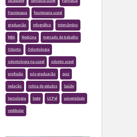
faculdade
farmacia ucpel
Farmácia
Fisioterapia
fisioterapia ucpel
graduação
infográfico
Intercâmbio
MBA
Medicina
mercado de trabalho
Odonto
Odontologia
odontologia na ucpel
odonto ucpel
profissão
pós-graduação
quiz
redação
rotina de estudos
Saúde
tecnologia
teste
UCPel
universidade
vestibular