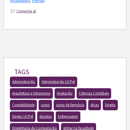
incubadora
,
startup
Comenta aí
TAGS
Administração
Administração UCPel
Arquitetura e Urbanismo
Avaliação
Ciências Contábeis
Contabilidade
curso
curso de farmácia
dicas
Direito
Direito UCPel
dúvidas
Enfermagem
Engenharia de Computação
entrar na faculdade