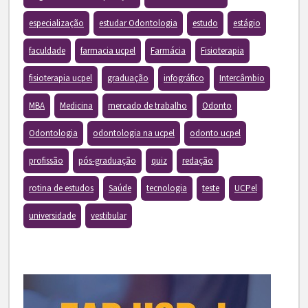
especialização
estudar Odontologia
estudo
estágio
faculdade
farmacia ucpel
Farmácia
Fisioterapia
fisioterapia ucpel
graduação
infográfico
Intercâmbio
MBA
Medicina
mercado de trabalho
Odonto
Odontologia
odontologia na ucpel
odonto ucpel
profissão
pós-graduação
quiz
redação
rotina de estudos
Saúde
tecnologia
teste
UCPel
universidade
vestibular