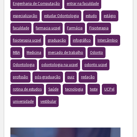
Engenharia de Computação
entrar na faculdade
especialização
estudar Odontologia
estudo
estágio
faculdade
farmacia ucpel
Farmácia
Fisioterapia
fisioterapia ucpel
graduação
infográfico
Intercâmbio
MBA
Medicina
mercado de trabalho
Odonto
Odontologia
odontologia na ucpel
odonto ucpel
profissão
pós-graduação
quiz
redação
rotina de estudos
Saúde
tecnologia
teste
UCPel
universidade
vestibular