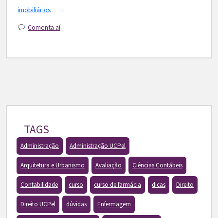
imobiliários
Comenta aí
TAGS
Administração
Administração UCPel
Arquitetura e Urbanismo
Avaliação
Ciências Contábeis
Contabilidade
curso
curso de farmácia
dicas
Direito
Direito UCPel
dúvidas
Enfermagem