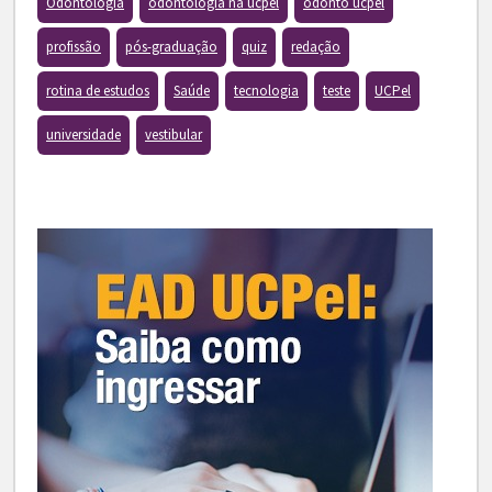
Odontologia
odontologia na ucpel
odonto ucpel
profissão
pós-graduação
quiz
redação
rotina de estudos
Saúde
tecnologia
teste
UCPel
universidade
vestibular