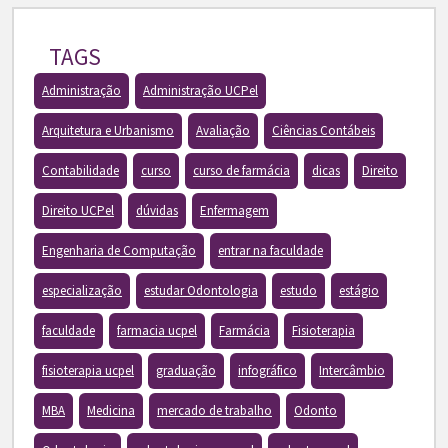
TAGS
Administração
Administração UCPel
Arquitetura e Urbanismo
Avaliação
Ciências Contábeis
Contabilidade
curso
curso de farmácia
dicas
Direito
Direito UCPel
dúvidas
Enfermagem
Engenharia de Computação
entrar na faculdade
especialização
estudar Odontologia
estudo
estágio
faculdade
farmacia ucpel
Farmácia
Fisioterapia
fisioterapia ucpel
graduação
infográfico
Intercâmbio
MBA
Medicina
mercado de trabalho
Odonto