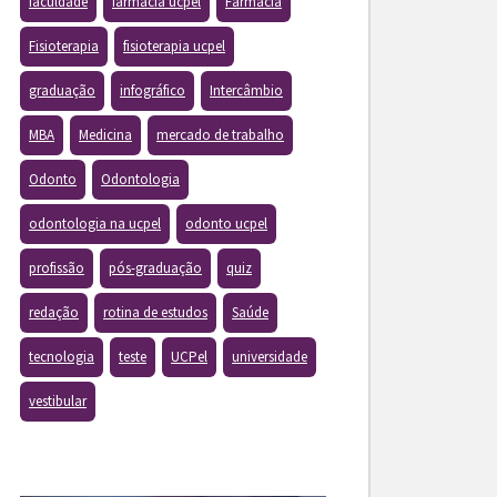
faculdade
farmacia ucpel
Farmácia
Fisioterapia
fisioterapia ucpel
graduação
infográfico
Intercâmbio
MBA
Medicina
mercado de trabalho
Odonto
Odontologia
odontologia na ucpel
odonto ucpel
profissão
pós-graduação
quiz
redação
rotina de estudos
Saúde
tecnologia
teste
UCPel
universidade
vestibular