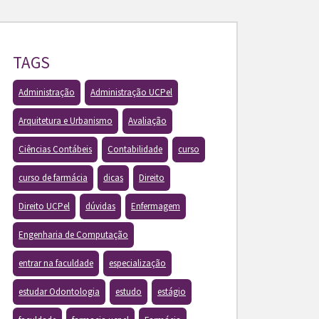
TAGS
Administração
Administração UCPel
Arquitetura e Urbanismo
Avaliação
Ciências Contábeis
Contabilidade
curso
curso de farmácia
dicas
Direito
Direito UCPel
dúvidas
Enfermagem
Engenharia de Computação
entrar na faculdade
especialização
estudar Odontologia
estudo
estágio