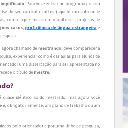
simplificado
! Para você entrar no programa precisa
ise do seu currículo Lattes (aquele currículo onde
cas, como experiências em monitorias, projetos de
guns casos
,
proficiência de língua estrangeira
e
pesquisa.
ê, agora chamado de
mestrando
, deve comparecer a
quisa, experienciar como é dar aulas para alunos de
rientador uma dissertação para ser apresentada no
recebe o título de
mestre
.
ado?
 é quase idêntico ao do mestrado, mas agora você
re e, obrigatoriamente, um plano de trabalho ou um
ados pelo orientador e por uma linha de pesquisa,