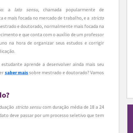
ção: a
lato sensu
, chamada popularmente de
sta e mais focada no mercado de trabalho, e a
stricto
 mestrado e doutorado, normalmente mais focada na
cimento e que conta com o auxílio de um professor
luno na hora de organizar seus estudos e corrigir
licação.
estudante aprende a desenvolver ainda mais seu
uer
saber mais
sobre mestrado e doutorado? Vamos
do?
aduação
stricto sensu
com duração média de 18 a 24
dato deve passar por um processo seletivo que tem