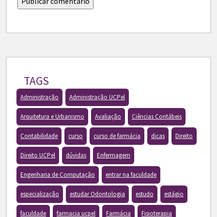
TAGS
Administração
Administração UCPel
Arquitetura e Urbanismo
Avaliação
Ciências Contábeis
Contabilidade
curso
curso de farmácia
dicas
Direito
Direito UCPel
dúvidas
Enfermagem
Engenharia de Computação
entrar na faculdade
especialização
estudar Odontologia
estudo
estágio
faculdade
farmacia ucpel
Farmácia
Fisioterapia