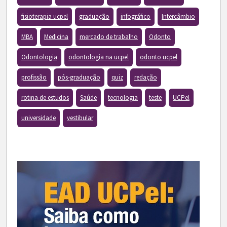
fisioterapia ucpel
graduação
infográfico
Intercâmbio
MBA
Medicina
mercado de trabalho
Odonto
Odontologia
odontologia na ucpel
odonto ucpel
profissão
pós-graduação
quiz
redação
rotina de estudos
Saúde
tecnologia
teste
UCPel
universidade
vestibular