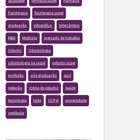
faculdade
farmacia ucpel
Farmácia
Fisioterapia
fisioterapia ucpel
graduação
infográfico
Intercâmbio
MBA
Medicina
mercado de trabalho
Odonto
Odontologia
odontologia na ucpel
odonto ucpel
profissão
pós-graduação
quiz
redação
rotina de estudos
Saúde
tecnologia
teste
UCPel
universidade
vestibular