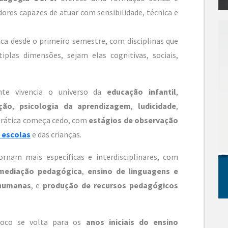
ores capazes de atuar com sensibilidade, técnica e
ica desde o primeiro semestre, com disciplinas que
las dimensões, sejam elas cognitivas, sociais,
nte vivencia o universo da
educação infantil
,
ção
,
psicologia da aprendizagem
,
ludicidade
,
 prática começa cedo, com
estágios de observação
 escolas
e das crianças.
ornam mais específicas e interdisciplinares, com
 mediação pedagógica
,
ensino de linguagens e
 humanas
, e
produção de recursos pedagógicos
foco se volta para os
anos iniciais do ensino