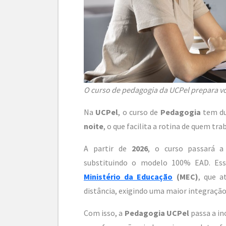
O curso de pedagogia da UCPel prepara vo
Na
UCPel
, o curso de
Pedagogia
tem du
noite
, o que facilita a rotina de quem tra
A partir de
2026
, o curso passará a
substituindo o modelo 100% EAD. E
Ministério da Educação
(MEC)
, que a
distância, exigindo uma maior integração 
Com isso, a
Pedagogia UCPel
passa a in