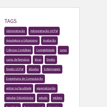
TAGS
Administração
Administração UCPel
Arquitetura e Urbanismo
Avaliação
Ciências Contábeis
Contabilidade
curso
curso de farmácia
dicas
Direito
Direito UCPel
dúvidas
Enfermagem
Engenharia de Computação
entrar na faculdade
especialização
estudar Odontologia
estudo
estágio