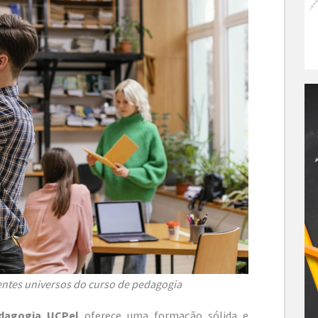
rentes universos do curso de pedagogia
dagogia UCPel
oferece uma formação sólida e