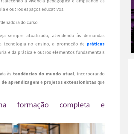
talecendo a vivência pedagógica e ampliando as
ula e outros espaços educativos.
rdenadora do curso:
eja sempre atualizado, atendendo às demandas
a tecnologia no ensino, a promoção de
práticas
eoria e da prática e outros elementos fundamentais
ada às
tendências do mundo atual
, incorporando
s de aprendizagem
e
projetos extensionistas
que
uma formação completa e