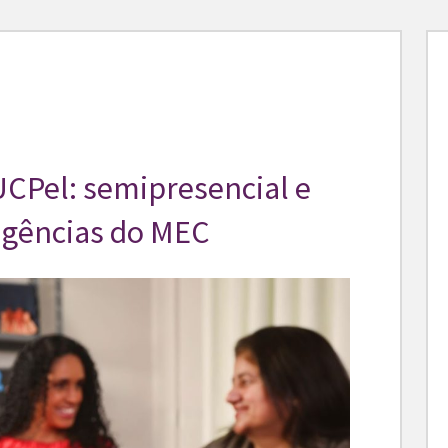
UCPel: semipresencial e
igências do MEC