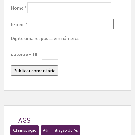
Nome
*
E-mail
*
Digite uma resposta em números:
catorze − 10 =
TAGS
Administração
Administração UCPel