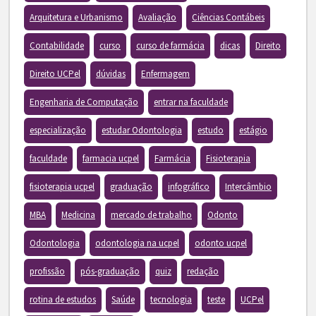
Arquitetura e Urbanismo
Avaliação
Ciências Contábeis
Contabilidade
curso
curso de farmácia
dicas
Direito
Direito UCPel
dúvidas
Enfermagem
Engenharia de Computação
entrar na faculdade
especialização
estudar Odontologia
estudo
estágio
faculdade
farmacia ucpel
Farmácia
Fisioterapia
fisioterapia ucpel
graduação
infográfico
Intercâmbio
MBA
Medicina
mercado de trabalho
Odonto
Odontologia
odontologia na ucpel
odonto ucpel
profissão
pós-graduação
quiz
redação
rotina de estudos
Saúde
tecnologia
teste
UCPel