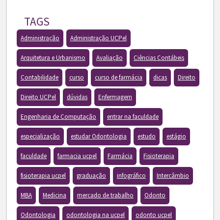
TAGS
Administração
Administração UCPel
Arquitetura e Urbanismo
Avaliação
Ciências Contábeis
Contabilidade
curso
curso de farmácia
dicas
Direito
Direito UCPel
dúvidas
Enfermagem
Engenharia de Computação
entrar na faculdade
especialização
estudar Odontologia
estudo
estágio
faculdade
farmacia ucpel
Farmácia
Fisioterapia
fisioterapia ucpel
graduação
infográfico
Intercâmbio
MBA
Medicina
mercado de trabalho
Odonto
Odontologia
odontologia na ucpel
odonto ucpel