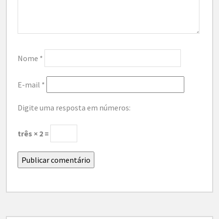
Nome
*
E-mail
*
Digite uma resposta em números:
três × 2 =