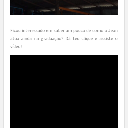
Ficou interessado em saber um pouco de como o Jean
atua ainda na graduação? Dá teu clique e assiste o
vídeo!