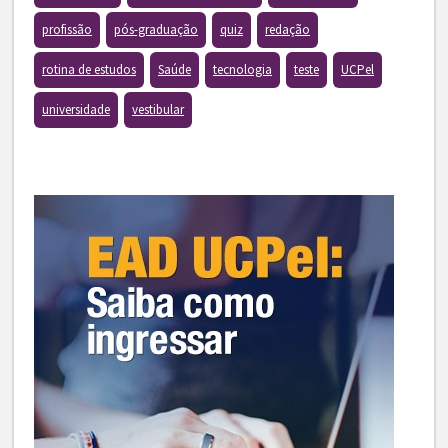
profissão
pós-graduação
quiz
redação
rotina de estudos
Saúde
tecnologia
teste
UCPel
universidade
vestibular