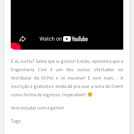
E aí, curtiu? Sabia que ia gostar! Então, aproveita que a
Engenharia Civil é um dos cursos ofertados no
Vestibular da UCPel e te inscreve! E tem mais… A
inscrição é gratuita e ainda dá pra usar a nota do Enem
como forma de ingresso. Imperdível!
Vem estudar com a gente!
Tags: