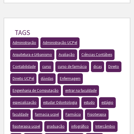
TAGS
Administração
Administração UCPel
Arquitetura e Urbanismo
Avaliação
Ciências Contábeis
Contabilidade
curso
curso de farmácia
dicas
Direito
Direito UCPel
dúvidas
Enfermagem
Engenharia de Computação
entrar na faculdade
especialização
estudar Odontologia
estudo
estágio
faculdade
farmacia ucpel
Farmácia
Fisioterapia
fisioterapia ucpel
graduação
infográfico
Intercâmbio