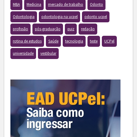
MBA
Medicina
mercado de trabalho
Odonto
Odontologia
odontologia na ucpel
odonto ucpel
profissão
pós-graduação
quiz
redação
rotina de estudos
Saúde
tecnologia
teste
UCPel
universidade
vestibular