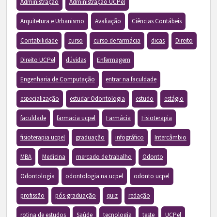
Administração
Administração UCPel
Arquitetura e Urbanismo
Avaliação
Ciências Contábeis
Contabilidade
curso
curso de farmácia
dicas
Direito
Direito UCPel
dúvidas
Enfermagem
Engenharia de Computação
entrar na faculdade
especialização
estudar Odontologia
estudo
estágio
faculdade
farmacia ucpel
Farmácia
Fisioterapia
fisioterapia ucpel
graduação
infográfico
Intercâmbio
MBA
Medicina
mercado de trabalho
Odonto
Odontologia
odontologia na ucpel
odonto ucpel
profissão
pós-graduação
quiz
redação
rotina de estudos
Saúde
tecnologia
teste
UCPel