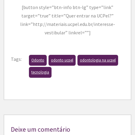
[button style=”btn-info btn-lg” type=”link”
target=”true” title=”Quer entrar na UCPel?”
link=”http://materiais.ucpel.edu.br/interesse-
vestibular” linkrel=””]
Tags:
Odonto
odonto ucpel
odontologia na ucpel
tecnologia
Deixe um comentário