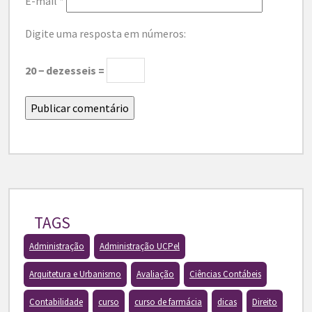
E-mail
*
Digite uma resposta em números:
20 − dezesseis =
TAGS
Administração
Administração UCPel
Arquitetura e Urbanismo
Avaliação
Ciências Contábeis
Contabilidade
curso
curso de farmácia
dicas
Direito