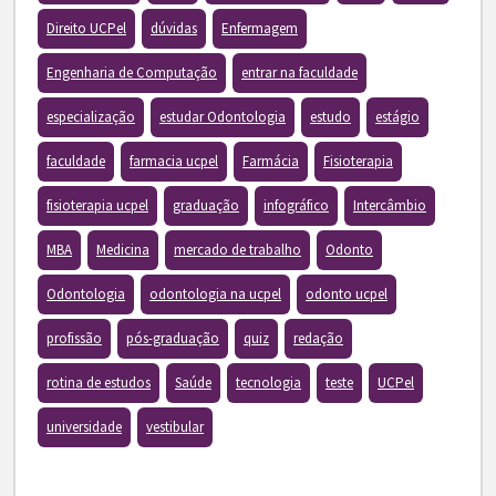
Direito UCPel
dúvidas
Enfermagem
Engenharia de Computação
entrar na faculdade
especialização
estudar Odontologia
estudo
estágio
faculdade
farmacia ucpel
Farmácia
Fisioterapia
fisioterapia ucpel
graduação
infográfico
Intercâmbio
MBA
Medicina
mercado de trabalho
Odonto
Odontologia
odontologia na ucpel
odonto ucpel
profissão
pós-graduação
quiz
redação
rotina de estudos
Saúde
tecnologia
teste
UCPel
universidade
vestibular