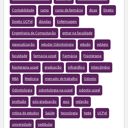
Contabilidade
curso
curso de farmácia
dicas
Direito
Direito UCPel
dúvidas
Enfermagem
Engenharia de Computação
entrar na faculdade
especialização
estudar Odontologia
estudo
estágio
faculdade
farmacia ucpel
Farmácia
Fisioterapia
fisioterapia ucpel
graduação
infográfico
Intercâmbio
MBA
Medicina
mercado de trabalho
Odonto
Odontologia
odontologia na ucpel
odonto ucpel
profissão
pós-graduação
quiz
redação
rotina de estudos
Saúde
tecnologia
teste
UCPel
universidade
vestibular