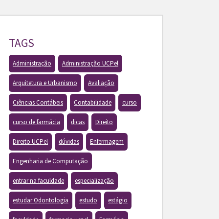
TAGS
Administração
Administração UCPel
Arquitetura e Urbanismo
Avaliação
Ciências Contábeis
Contabilidade
curso
curso de farmácia
dicas
Direito
Direito UCPel
dúvidas
Enfermagem
Engenharia de Computação
entrar na faculdade
especialização
estudar Odontologia
estudo
estágio