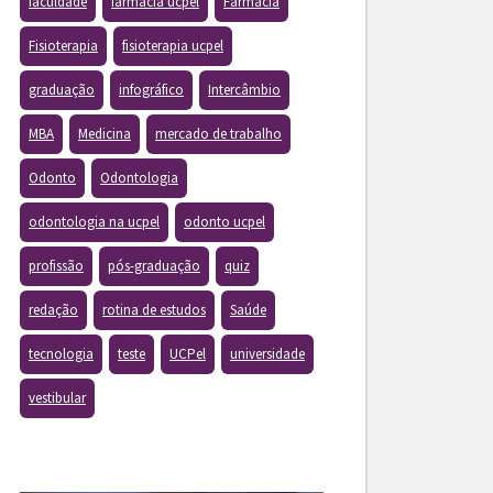
faculdade
farmacia ucpel
Farmácia
Fisioterapia
fisioterapia ucpel
graduação
infográfico
Intercâmbio
MBA
Medicina
mercado de trabalho
Odonto
Odontologia
odontologia na ucpel
odonto ucpel
profissão
pós-graduação
quiz
redação
rotina de estudos
Saúde
tecnologia
teste
UCPel
universidade
vestibular