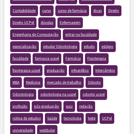
Contabilidade
curso
curso de farmácia
dicas
Direito
Direito UCPel
dúvidas
Enfermagem
Engenharia de Computação
entrar na faculdade
especialização
estudar Odontologia
estudo
estágio
faculdade
farmacia ucpel
Farmácia
Fisioterapia
fisioterapia ucpel
graduação
infográfico
Intercâmbio
MBA
Medicina
mercado de trabalho
Odonto
Odontologia
odontologia na ucpel
odonto ucpel
profissão
pós-graduação
quiz
redação
rotina de estudos
Saúde
tecnologia
teste
UCPel
universidade
vestibular