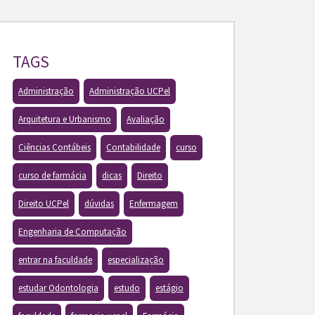
TAGS
Administração
Administração UCPel
Arquitetura e Urbanismo
Avaliação
Ciências Contábeis
Contabilidade
curso
curso de farmácia
dicas
Direito
Direito UCPel
dúvidas
Enfermagem
Engenharia de Computação
entrar na faculdade
especialização
estudar Odontologia
estudo
estágio