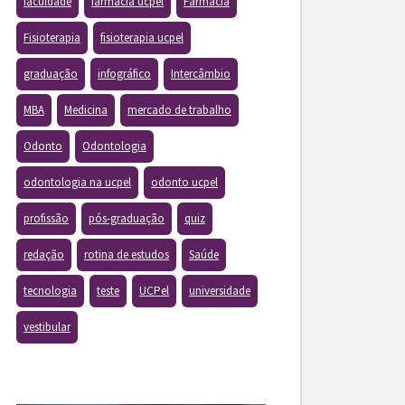
faculdade
farmacia ucpel
Farmácia
Fisioterapia
fisioterapia ucpel
graduação
infográfico
Intercâmbio
MBA
Medicina
mercado de trabalho
Odonto
Odontologia
odontologia na ucpel
odonto ucpel
profissão
pós-graduação
quiz
redação
rotina de estudos
Saúde
tecnologia
teste
UCPel
universidade
vestibular